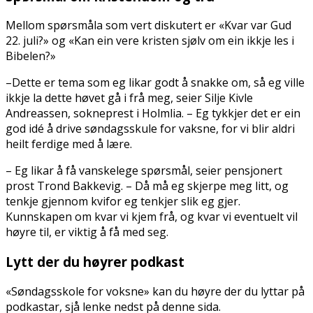
Mellom spørsmåla som vert diskutert er «Kvar var Gud
22. juli?» og «Kan ein vere kristen sjølv om ein ikkje les i
Bibelen?»
–Dette er tema som eg likar godt å snakke om, så eg ville
ikkje la dette høvet gå i frå meg, seier Silje Kivle
Andreassen, sokneprest i Holmlia. – Eg tykkjer det er ein
god idé å drive søndagsskule for vaksne, for vi blir aldri
heilt ferdige med å lære.
– Eg likar å få vanskelege spørsmål, seier pensjonert
prost Trond Bakkevig. – Då må eg skjerpe meg litt, og
tenkje gjennom kvifor eg tenkjer slik eg gjer.
Kunnskapen om kvar vi kjem frå, og kvar vi eventuelt vil
høyre til, er viktig å få med seg.
Lytt der du høyrer podkast
«Søndagsskole for voksne» kan du høyre der du lyttar på
podkastar, sjå lenke nedst på denne sida.